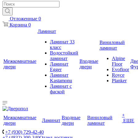
Отложенные
0
Корзина
0
Ламинат
Ламинат 33
Виниловый
класс
ламинат
Водостойкий
ламинат
Alpine
Межкомнатные
Входные
Две
Ламинат
Floor
двери
двери
Фу
Egger
Evofloor
Ламинат
Royce
Kastamonu
Planker
Ламинат с
фаской
+
Межкомнатные
Входные
Виниловый
Ламинат
ЕЩЕ
двери
двери
ламинат
+7 (930) 729-42-40
+7 (4832) 300-340
Отдел доставки