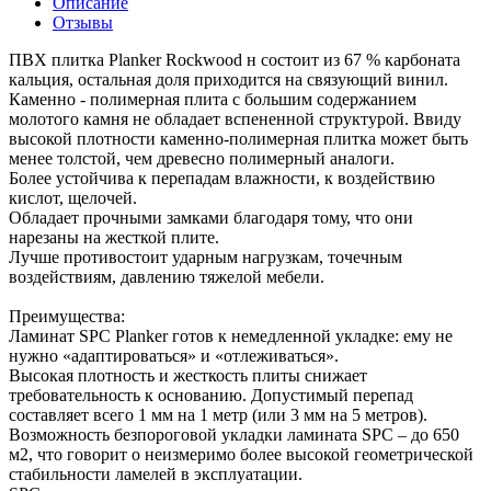
Описание
Отзывы
ПВХ плитка Planker Rockwood н состоит из 67 % карбоната
кальция, остальная доля приходится на связующий винил.
Каменно - полимерная плита с большим содержанием
молотого камня не обладает вспененной структурой. Ввиду
высокой плотности каменно-полимерная плитка может быть
менее толстой, чем древесно полимерный аналоги.
Более устойчива к перепадам влажности, к воздействию
кислот, щелочей.
Обладает прочными замками благодаря тому, что они
нарезаны на жесткой плите.
Лучше противостоит ударным нагрузкам, точечным
воздействиям, давлению тяжелой мебели.
Преимущества:
Ламинат SPC Planker готов к немедленной укладке: ему не
нужно «адаптироваться» и «отлеживаться».
Высокая плотность и жесткость плиты снижает
требовательность к основанию. Допустимый перепад
составляет всего 1 мм на 1 метр (или 3 мм на 5 метров).
Возможность безпороговой укладки ламината SPC – до 650
м2, что говорит о неизмеримо более высокой геометрической
стабильности ламелей в эксплуатации.