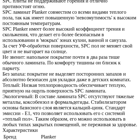
SPC плиты не поддерживают горения и отлично
противостоят огню.
SPC ламинат Planker совместим со всеми видами теплого
пола, так как имеет повышенную 'невозмутимость' к высоким
постоянным температурам.
SPC Planker имеет более высокий коэффициент трения и
скольжения, что делает его более безопасным в
использовании в 'мокрых' зонах кухни, ванной и санузла.
За счет УФ-обработки поверхности, SPC пол не меняет свой
цвет и не выгорает на солнце.
Не звенит: напольное покрытие почти в два раза тише
обычного ламината. По комфорту тишины он близок к
паркету.
Без запаха: покрытие не выделяет посторонних запахов и
абсолютно безопасен для укладки даже в детских комнатах.
Теплый: Низкая теплопроводность обеспечивает теплую,
приятную на ощупь поверхность SPС ламината.
Экологичный: В составе ламината SPC отсутствуют тяжелые
металлы, коксобензол и формальдегиды. Стабилизатором
основы базисного слоя является кальций-цинк. Стандарт
эмиссии - E1, что позволяет использовать его с системой
«теплый пол». Таким образом, его можно использовать в
любых типах закрытых помещений, не переживая за здоровье.
Характеристики
Бренд
Planker