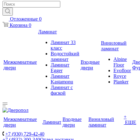
Отложенные
0
Корзина
0
Ламинат
Ламинат 33
Виниловый
класс
ламинат
Водостойкий
ламинат
Alpine
Межкомнатные
Входные
Две
Ламинат
Floor
двери
двери
Фу
Egger
Evofloor
Ламинат
Royce
Kastamonu
Planker
Ламинат с
фаской
+
Межкомнатные
Входные
Виниловый
Ламинат
ЕЩЕ
двери
двери
ламинат
+7 (930) 729-42-40
+7 (4832) 300-340
Отдел доставки