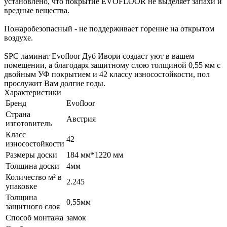
установлено, что покрытие EVOFLOOR не выделяет запахи и
вредные вещества.
Пожаробезопасный - не поддерживает горение на открытом
воздухе.
SPC ламинат Evofloor Дуб Ивори создаст уют в вашем
помещении, а благодаря защитному слою толщиной 0,55 мм с
двойным УФ покрытием и 42 классу износостойкости, пол
прослужит Вам долгие годы.
Характеристики
Бренд
Evofloor
Страна
Австрия
изготовитель
Класс
42
износостойкости
Размеры доски
184 мм*1220 мм
Толщина доски
4мм
Количество м² в
2.245
упаковке
Толщина
0,55мм
защитного слоя
Способ монтажа
замок