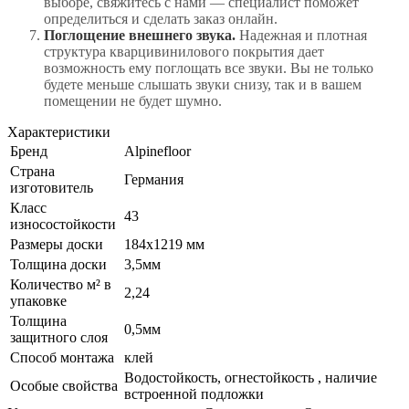
выборе, свяжитесь с нами — специалист поможет
определиться и сделать заказ онлайн.
Поглощение внешнего звука.
Надежная и плотная
структура кварцивинилового покрытия дает
возможность ему поглощать все звуки. Вы не только
будете меньше слышать звуки снизу, так и в вашем
помещении не будет шумно.
Характеристики
Бренд
Alpinefloor
Страна
Германия
изготовитель
Класс
43
износостойкости
Размеры доски
184х1219 мм
Толщина доски
3,5мм
Количество м² в
2,24
упаковке
Толщина
0,5мм
защитного слоя
Способ монтажа
клей
Водостойкость, огнестойкость , наличие
Особые свойства
встроенной подложки