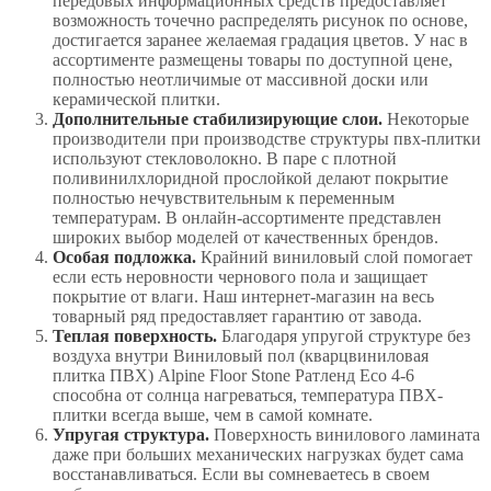
передовых информационных средств предоставляет
возможность точечно распределять рисунок по основе,
достигается заранее желаемая градация цветов. У нас в
ассортименте размещены товары по доступной цене,
полностью неотличимые от массивной доски или
керамической плитки.
Дополнительные стабилизирующие слои.
Некоторые
производители при производстве структуры пвх-плитки
используют стекловолокно. В паре с плотной
поливинилхлоридной прослойкой делают покрытие
полностью нечувствительным к переменным
температурам. В онлайн-ассортименте представлен
широких выбор моделей от качественных брендов.
Особая подложка.
Крайний виниловый слой помогает
если есть неровности чернового пола и защищает
покрытие от влаги. Наш интернет-магазин на весь
товарный ряд предоставляет гарантию от завода.
Теплая поверхность.
Благодаря упругой структуре без
воздуха внутри Виниловый пол (кварцвиниловая
плитка ПВХ) Alpine Floor Stone Ратленд Eco 4-6
способна от солнца нагреваться, температура ПВХ-
плитки всегда выше, чем в самой комнате.
Упругая структура.
Поверхность винилового ламината
даже при больших механических нагрузках будет сама
восстанавливаться. Если вы сомневаетесь в своем