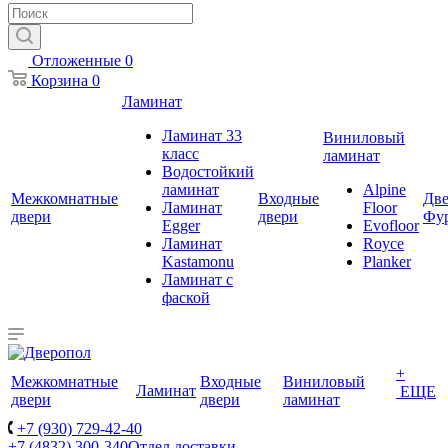
Отложенные
0
Корзина
0
Ламинат
Ламинат 33
Виниловый
класс
ламинат
Водостойкий
ламинат
Alpine
Межкомнатные
Входные
Две
Ламинат
Floor
двери
двери
Фу
Egger
Evofloor
Ламинат
Royce
Kastamonu
Planker
Ламинат с
фаской
+
Межкомнатные
Входные
Виниловый
Ламинат
ЕЩЕ
двери
двери
ламинат
+7 (930) 729-42-40
+7 (4832) 300-340
Отдел доставки