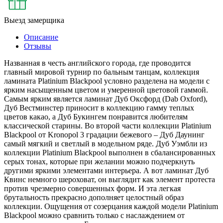
Выезд замерщика
Описание
Отзывы
Названная в честь английского города, где проводится
главный мировой турнир по бальным танцам, коллекция
ламината Platinium Blackpool условно разделена на модели с
ярким насыщенным цветом и умеренной цветовой гаммой.
Самым ярким является ламинат Дуб Оксфорд (Dab Oxford),
Дуб Вестминстер приносит в коллекцию гамму теплых
цветов какао, а Дуб Букингем понравится любителям
классической старины. Во второй части коллекции Platinium
Blackpool от Kronopol 3 градации бежевого – Дуб Даунинг
самый мягкий и светлый в модельном ряде. Дуб Уэмбли из
коллекции Platinium Blackpool выполнен в сбалансированных
серых тонах, которые при желании можно подчеркнуть
другими яркими элементами интерьера. А вот ламинат Дуб
Квинс немного шероховат, он выглядит как элемент протеста
против чрезмерно совершенных форм. И эта легкая
брутальность прекрасно дополняет целостный образ
коллекции. Ощущения от созерцания каждой модели Platinium
Blackpool можно сравнить только с наслаждением от