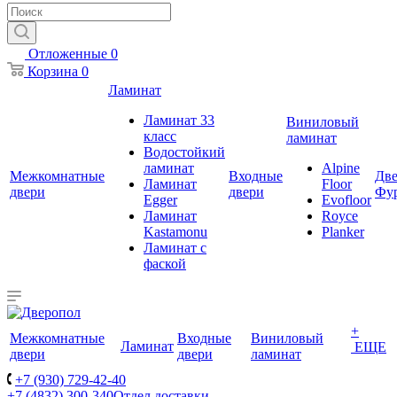
Отложенные
0
Корзина
0
Ламинат
Ламинат 33
Виниловый
класс
ламинат
Водостойкий
ламинат
Alpine
Межкомнатные
Входные
Две
Ламинат
Floor
двери
двери
Фу
Egger
Evofloor
Ламинат
Royce
Kastamonu
Planker
Ламинат с
фаской
+
Межкомнатные
Входные
Виниловый
Ламинат
ЕЩЕ
двери
двери
ламинат
+7 (930) 729-42-40
+7 (4832) 300-340
Отдел доставки