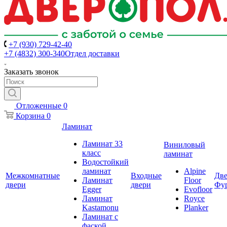
+7 (930) 729-42-40
+7 (4832) 300-340
Отдел доставки
Заказать звонок
Отложенные
0
Корзина
0
Ламинат
Ламинат 33
Виниловый
класс
ламинат
Водостойкий
ламинат
Alpine
Межкомнатные
Входные
Две
Ламинат
Floor
двери
двери
Фу
Egger
Evofloor
Ламинат
Royce
Kastamonu
Planker
Ламинат с
фаской