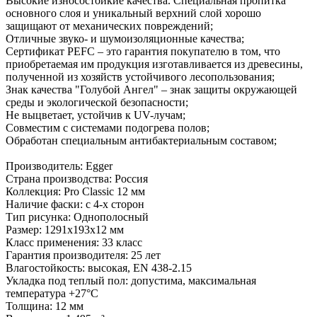
Высокие износостойкие качества. Специальная пропитка
основного слоя и уникальный верхний слой хорошо
защищают от механических повреждений;
Отличные звуко- и шумоизоляционные качества;
Сертификат PEFC – это гарантия покупателю в том, что
приобретаемая им продукция изготавливается из древесины,
полученной из хозяйств устойчивого лесопользования;
Знак качества "Голубой Ангел" – знак защиты окружающей
среды и экологической безопасности;
Не выцветает, устойчив к UV-лучам;
Совместим с системами подогрева полов;
Обработан специальным антибактериальным составом;
Производитель: Egger
Страна производства: Россия
Коллекция: Pro Classic 12 мм
Наличие фаски: с 4-х сторон
Тип рисунка: Однополосный
Размер: 1291х193х12 мм
Класс применения: 33 класс
Гарантия производителя: 25 лет
Влагостойкость: высокая, EN 438-2.15
Укладка под теплый пол: допустима, максимальная
температура +27°C
Толщина: 12 мм