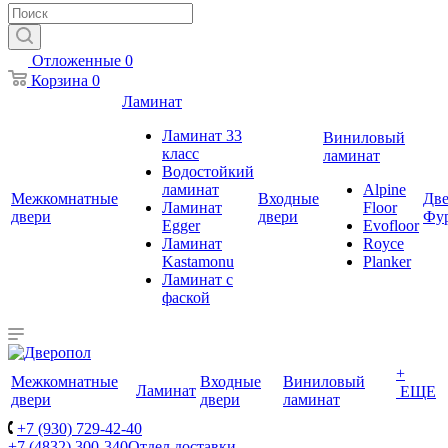
Отложенные
0
Корзина
0
Ламинат
Ламинат 33
Виниловый
класс
ламинат
Водостойкий
ламинат
Alpine
Межкомнатные
Входные
Две
Ламинат
Floor
двери
двери
Фу
Egger
Evofloor
Ламинат
Royce
Kastamonu
Planker
Ламинат с
фаской
+
Межкомнатные
Входные
Виниловый
Ламинат
ЕЩЕ
двери
двери
ламинат
+7 (930) 729-42-40
+7 (4832) 300-340
Отдел доставки