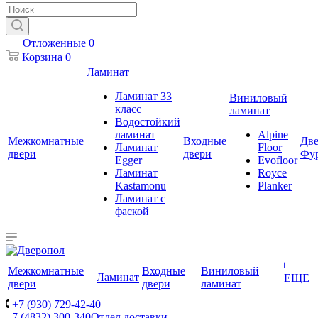
Отложенные
0
Корзина
0
Ламинат
Ламинат 33
Виниловый
класс
ламинат
Водостойкий
ламинат
Alpine
Межкомнатные
Входные
Две
Ламинат
Floor
двери
двери
Фу
Egger
Evofloor
Ламинат
Royce
Kastamonu
Planker
Ламинат с
фаской
+
Межкомнатные
Входные
Виниловый
Ламинат
ЕЩЕ
двери
двери
ламинат
+7 (930) 729-42-40
+7 (4832) 300-340
Отдел доставки