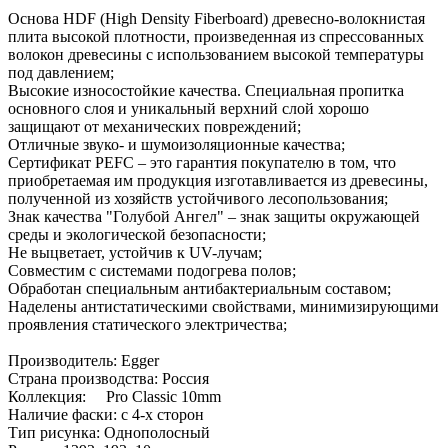
Основа HDF (High Density Fiberboard) древесно-волокнистая
плита высокой плотности, произведенная из спрессованных
волокон древесины с использованием высокой температуры
под давлением;
Высокие износостойкие качества. Специальная пропитка
основного слоя и уникальный верхний слой хорошо
защищают от механических повреждений;
Отличные звуко- и шумоизоляционные качества;
Сертификат PEFC – это гарантия покупателю в том, что
приобретаемая им продукция изготавливается из древесины,
полученной из хозяйств устойчивого лесопользования;
Знак качества "Голубой Ангел" – знак защиты окружающей
среды и экологической безопасности;
Не выцветает, устойчив к UV-лучам;
Совместим с системами подогрева полов;
Обработан специальным антибактериальным составом;
Наделены антистатическими свойствами, минимизирующими
проявления статического электричества;
Производитель: Egger
Страна производства: Россия
Коллекция: Pro Classic 10mm
Наличие фаски: с 4-х сторон
Тип рисунка: Однополосный